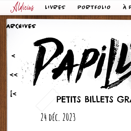
LIVRES
PORTFOLIO
À 
ARCHIVES
<
<<
[<
PETITS BILLETS 
24 déc. 2023