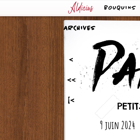
BOUQUINS
ARCHIVES
<
<<
[<
PETI
9 juin 2024