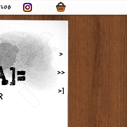
BLOG
>
>>
>]
R