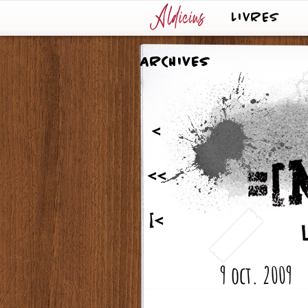
LIVRES
ARCHIVES
<
<<
[<
9 oct. 2009