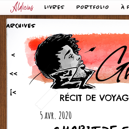
LIVRES
PORTFOLIO
À 
ARCHIVES
<
<<
[<
RÉCIT DE VOYAGE
5 avr. 2020