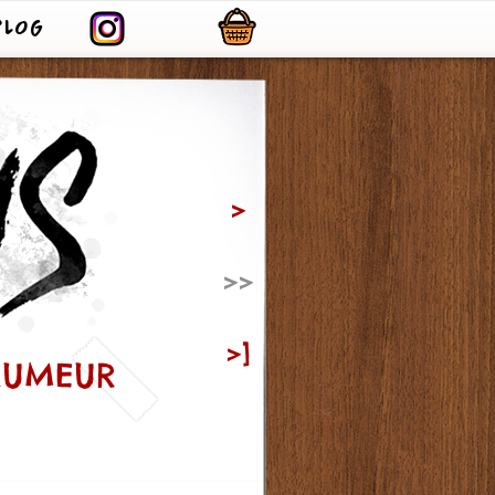
BLOG
>
>>
>]
'HUMEUR