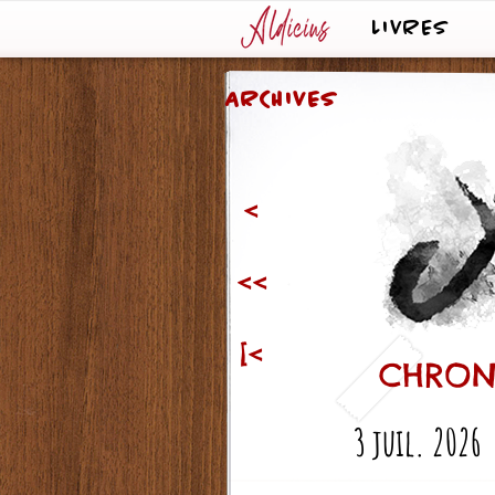
LIVRES
ARCHIVES
<
<<
[<
CHRONI
3 juil. 2026