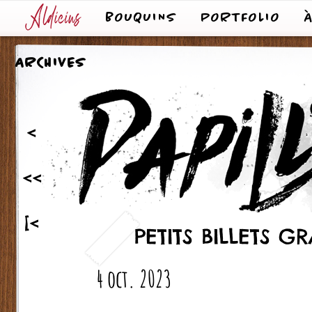
BOUQUINS
PORTFOLIO
ARCHIVES
<
<<
[<
PETITS BILLETS 
4 oct. 2023