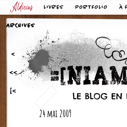
LIVRES
PORTFOLIO
À 
ARCHIVES
<
<<
[<
LE BLOG EN 
24 mai 2009