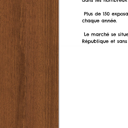
dans les nombreux 
 Plus de 150 exposants, artisans, créateurs, producteurs et commerçants, sont présents 
chaque année.
 Le marché se situe le long du Vidourle, de la rue Général Bruyère jusqu’à la place de la 
République et sans