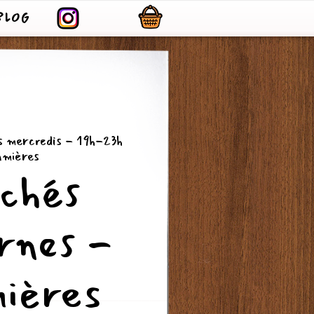
BLOG
es mercredis - 19h-23h
mières
chés
rnes -
ières