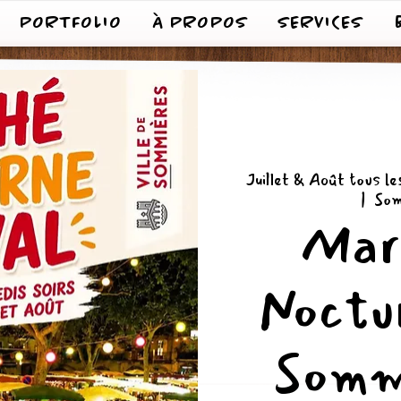
PORTFOLIO
À PROPOS
SERVICES
Juillet & Août tous l
  |  
Som
Mar
Noctu
Somm